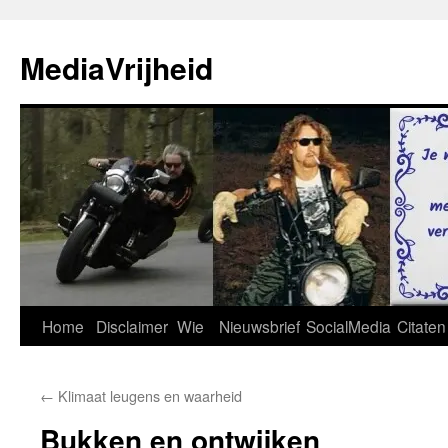
Ga
naar
MediaVrijheid
de
inhoud
Home
Disclaimer
Wie
Nieuwsbrief
SocialMedia
Citaten
←
Klimaat leugens en waarheid
Bukken en ontwijken