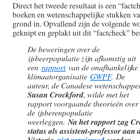
Direct het tweede resultaat is een “fact
boeken en wetenschappelijke stukken v
grond in. Opvallend zijn de volgende wo
geknipt en geplakt uit dit “factcheck” be
De beweringen over de
ijsbeerpopulatie zijn afkomstig uit
een
rapport
van de onafhankelijke
klimaatorganisatie
GWPF
. De
auteur, de Canadese wetenschappe
Susan Crockford
, wilde met het
rapport voorgaande theorieën over
de ijsberenpopulatie
Na het rapport zag C
weerleggen.
status als assistent-professor aan d
Victoria
niet vernieuwd
worden
,