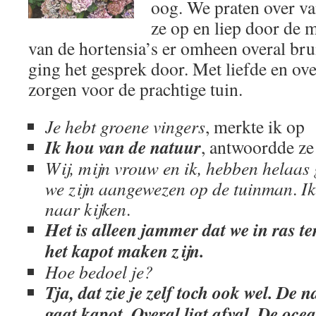
oog. We praten over va
ze op en liep door de m
van de hortensia’s er omheen overal bru
ging het gesprek door. Met liefde en ove
zorgen voor de prachtige tuin.
Je hebt groene vingers
, merkte ik op
Ik hou van de natuur
, antwoordde ze 
Wij, mijn vrouw en ik, hebben helaas 
we zijn aangewezen op de tuinman
.
I
naar kijken
.
Het is alleen jammer dat we in ras 
het kapot maken zijn.
Hoe bedoel je?
Tja, dat zie je zelf toch ook wel. De
gaat kapot. Overal ligt afval. De ocea