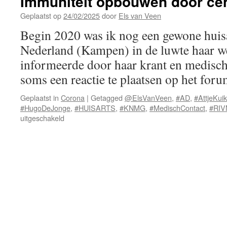
Immuniteit opbouwen door ce
Geplaatst op
24/02/2025
door
Els van Veen
Begin 2020 was ik nog een gewone huisa
Nederland (Kampen) in de luwte haar we
informeerde door haar krant en medische
soms een reactie te plaatsen op het fo
Geplaatst in
Corona
|
Getagged
@ElsVanVeen
,
#AD
,
#AttjeKui
#HugoDeJonge
,
#HUISARTS
,
#KNMG
,
#MedischContact
,
#RI
voor
uitgeschakeld
Immuniteit
opbouwen
door
censuur