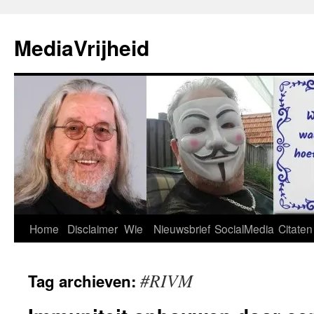
Ga
naar
MediaVrijheid
de
inhoud
Home
Disclaimer
Wie
Nieuwsbrief
SocialMedia
Citaten
#RIVM
Tag archieven: