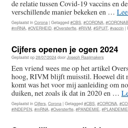
de relatie tussen Covid-19 vaccins en de
verschillende manier bekeken en …
Lee
Geplaatst in
Corona
|
Getagged
#CBS
,
#CORONA
,
#CORONA
#mRNA
,
#OVERHEID
,
#Oversterfte
,
#RIVM
,
#SPUIT
,
#vaccin
|
Cijfers openen je ogen 2024
Geplaatst op
28/07/2024
door
Joseph Raaijmakers
Een vriend wees me op het artikel Over
hoog, RIVM blijft muisstil. Hoewel dit n
komt was het voor mij aanleiding om nog 
duiken, net zoals ik dat in 2020 en …
Le
Geplaatst in
Cijfers
,
Corona
|
Getagged
#CBS
,
#CORONA
,
#C
#INDEPEN
,
#mRNA
,
#Oversterfte
,
#PANDEMIE
,
#PLANDEMIE