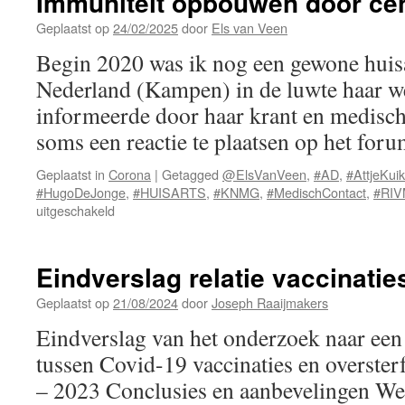
Immuniteit opbouwen door ce
Geplaatst op
24/02/2025
door
Els van Veen
Begin 2020 was ik nog een gewone huisa
Nederland (Kampen) in de luwte haar we
informeerde door haar krant en medische
soms een reactie te plaatsen op het fo
Geplaatst in
Corona
|
Getagged
@ElsVanVeen
,
#AD
,
#AttjeKui
#HugoDeJonge
,
#HUISARTS
,
#KNMG
,
#MedischContact
,
#RI
voor
uitgeschakeld
Immuniteit
opbouwen
door
Eindverslag relatie vaccinatie
censuur
Geplaatst op
21/08/2024
door
Joseph Raaijmakers
Eindverslag van het onderzoek naar een 
tussen Covid-19 vaccinaties en overster
– 2023 Conclusies en aanbevelingen We 