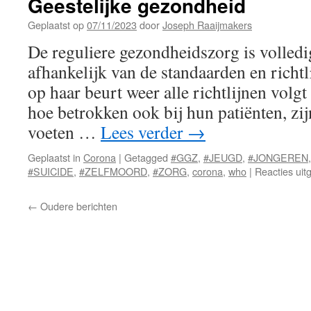
Geestelijke gezondheid
Geplaatst op
07/11/2023
door
Joseph Raaijmakers
De reguliere gezondheidszorg is volled
afhankelijk van de standaarden en richt
op haar beurt weer alle richtlijnen vol
hoe betrokken ook bij hun patiënten, zi
voeten …
Lees verder
→
Geplaatst in
Corona
|
Getagged
#GGZ
,
#JEUGD
,
#JONGEREN
#SUICIDE
,
#ZELFMOORD
,
#ZORG
,
corona
,
who
|
Reacties uit
←
Oudere berichten