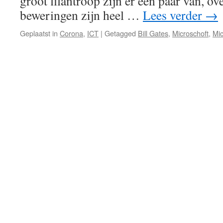
groot filantroop zijn er een paar van, ov
beweringen zijn heel …
Lees verder
→
Geplaatst in
Corona
,
ICT
|
Getagged
Bill Gates
,
Microschoft
,
Mic