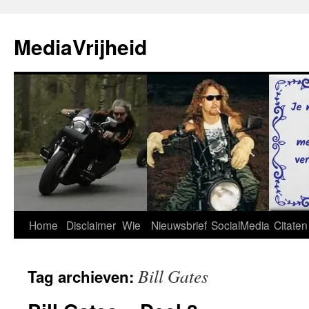
Ga
naar
MediaVrijheid
de
inhoud
Home
Disclaimer
Wie
Nieuwsbrief
SocialMedia
Citaten
Bill Gates
Tag archieven: