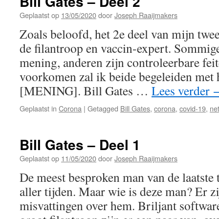
Bill Gates – Deel 2
Geplaatst op
13/05/2020
door
Joseph Raaijmakers
Zoals beloofd, het 2e deel van mijn twee
de filantroop en vaccin-expert. Sommige
mening, anderen zijn controleerbare fei
voorkomen zal ik beide begeleiden met 
[MENING]. Bill Gates …
Lees verder
Geplaatst in
Corona
|
Getagged
Bill Gates
,
corona
,
covid-19
,
net
Bill Gates – Deel 1
Geplaatst op
11/05/2020
door
Joseph Raaijmakers
De meest besproken man van de laatste t
aller tijden. Maar wie is deze man? Er zi
misvattingen over hem. Briljant softwar