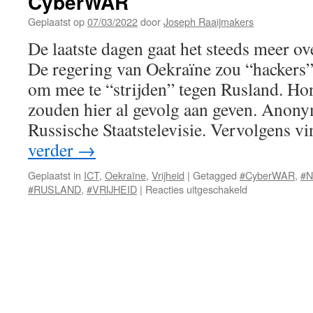
CyberWAR
Geplaatst op
07/03/2022
door
Joseph Raaijmakers
De laatste dagen gaat het steeds meer 
De regering van Oekraïne zou “hackers
om mee te “strijden” tegen Rusland. H
zouden hier al gevolg aan geven. Anon
Russische Staatstelevisie. Vervolgens 
verder
→
Geplaatst in
ICT
,
Oekraïne
,
Vrijheid
|
Getagged
#CyberWAR
,
#
voor
#RUSLAND
,
#VRIJHEID
|
Reacties uitgeschakeld
CyberWAR