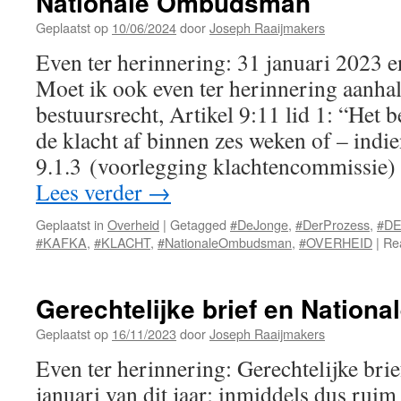
Nationale Ombudsman
Geplaatst op
10/06/2024
door
Joseph Raaijmakers
Even ter herinnering: 31 januari 2023 
Moet ik ook even ter herinnering aanha
bestuursrecht, Artikel 9:11 lid 1: “Het 
de klacht af binnen zes weken of – indi
9.1.3 (voorlegging klachtencommissie)
Lees verder
→
Geplaatst in
Overheid
|
Getagged
#DeJonge
,
#DerProzess
,
#D
#KAFKA
,
#KLACHT
,
#NationaleOmbudsman
,
#OVERHEID
|
Rea
Gerechtelijke brief en Natio
Geplaatst op
16/11/2023
door
Joseph Raaijmakers
Even ter herinnering: Gerechtelijke brie
januari van dit jaar; inmiddels dus rui