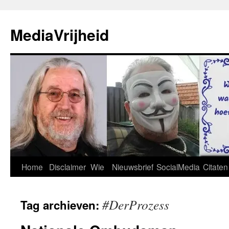
Ga
naar
MediaVrijheid
de
inhoud
Home
Disclaimer
Wie
Nieuwsbrief
SocialMedia
Citaten
#DerProzess
Tag archieven: