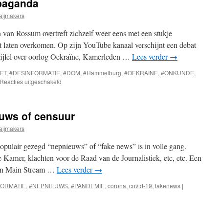
paganda
aijmakers
 van Rossum overtreft zichzelf weer eens met een stukje
et laten overkomen. Op zijn YouTube kanaal verschijnt een debat
 twijfel over oorlog Oekraïne, Kamerleden …
Lees verder
→
ET
,
#DESINFORMATIE
,
#DOM
,
#Hammelburg
,
#OEKRAINE
,
#ONKUNDE
,
voor
Reacties uitgeschakeld
DESinformatie
en
propaganda
euws of censuur
aijmakers
populair gezegd “nepnieuws” of “fake news” is in volle gang.
Kamer, klachten voor de Raad van de Journalistiek, etc, etc. Een
d en Main Stream …
Lees verder
→
FORMATIE
,
#NEPNIEUWS
,
#PANDEMIE
,
corona
,
covid-19
,
fakenews
|