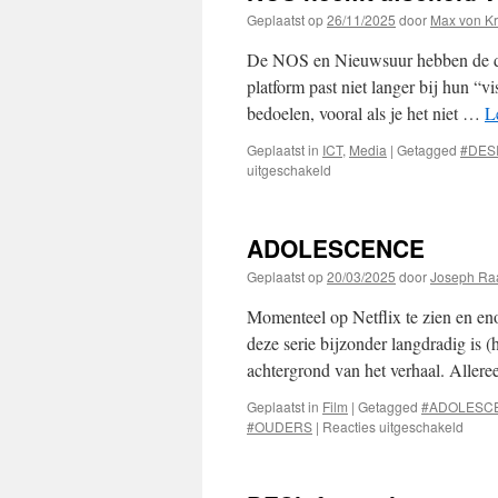
Geplaatst op
26/11/2025
door
Max von Kr
De NOS en Nieuwsuur hebben de deu
platform past niet langer bij hun “v
bedoelen, vooral als je het niet …
L
Geplaatst in
ICT
,
Media
|
Getagged
#DES
voor
uitgeschakeld
NOS
neemt
afscheid
ADOLESCENCE
van
inspraak
Geplaatst op
20/03/2025
door
Joseph Ra
Momenteel op Netflix te zien en eno
deze serie bijzonder langdradig is 
achtergrond van het verhaal. Aller
Geplaatst in
Film
|
Getagged
#ADOLESC
voor
#OUDERS
|
Reacties uitgeschakeld
ADO