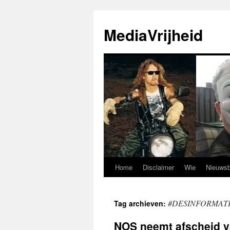
Ga
naar
MediaVrijheid
de
inhoud
Home
Disclaimer
Wie
Nieuwsb
#DESINFORMAT
Tag archieven:
NOS neemt afscheid v