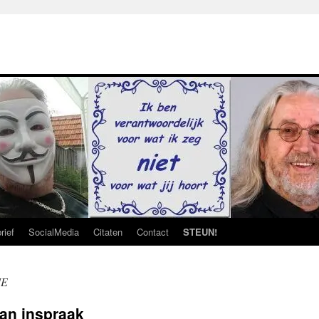
rief
SocialMedia
Citaten
Contact
STEUN!
IE
an inspraak