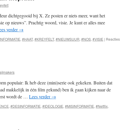
eyfelt
r dichtgegooid bij X. Ze posten er niets meer, want het
isie op nieuws”. Prachtig woord, visie. Je kunt er alles mee
ees verder
→
INFORMATIE
,
#HAAT
,
#KREYFELT
,
#NIEUWSUUR
,
#NOS
,
#VISIE
|
Reacties
aijmakers
rm populair: Ik heb deze (mini)serie ook gekeken. Buiten dat
(had makkelijk in één film gekund) ben ik gaan kijken naar de
eerst wordt de …
Lees verder
→
ENCE
,
#DESINFORMATIE
,
#IDEOLOGIE
,
#MISINFORMATIE
,
#Netflix
,
LESCENCE