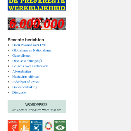
Recente berichten
Docu Powned over FvD
Globalisme en Nationalisme
Generaliseren
Discussie onmogelijk
Leugens over asielzoekers
Absurditeiten
Hantavirus uitbraak
Jodenhaat of kritiek
Dodenherdenking
Discussie