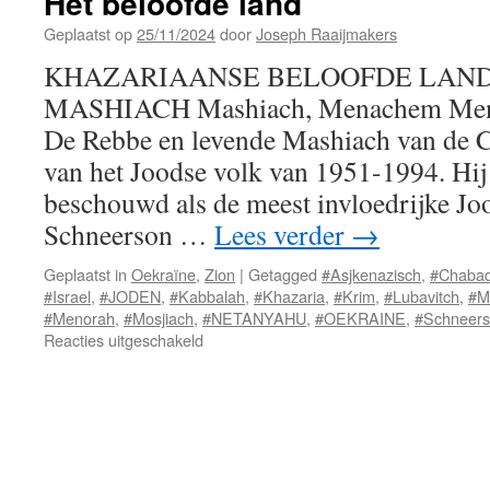
Het beloofde land
Geplaatst op
25/11/2024
door
Joseph Raaijmakers
KHAZARIAANSE BELOOFDE LAND
MASHIACH Mashiach, Menachem Mend
De Rebbe en levende Mashiach van de C
van het Joodse volk van 1951-1994. Hij
beschouwd als de meest invloedrijke Joo
Schneerson …
Lees verder
→
Geplaatst in
Oekraïne
,
Zion
|
Getagged
#Asjkenazisch
,
#Chaba
#Israel
,
#JODEN
,
#Kabbalah
,
#Khazaria
,
#Krim
,
#Lubavitch
,
#M
#Menorah
,
#Mosjiach
,
#NETANYAHU
,
#OEKRAINE
,
#Schneer
voor
Reacties uitgeschakeld
Het
beloofde
land