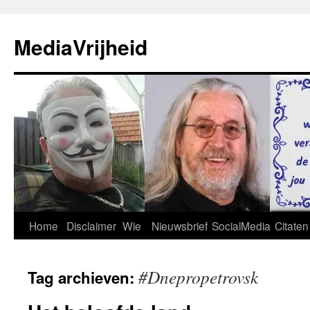
Ga
naar
MediaVrijheid
de
inhoud
Home
Disclaimer
Wie
Nieuwsbrief
SocialMedia
Citaten
#Dnepropetrovsk
Tag archieven: