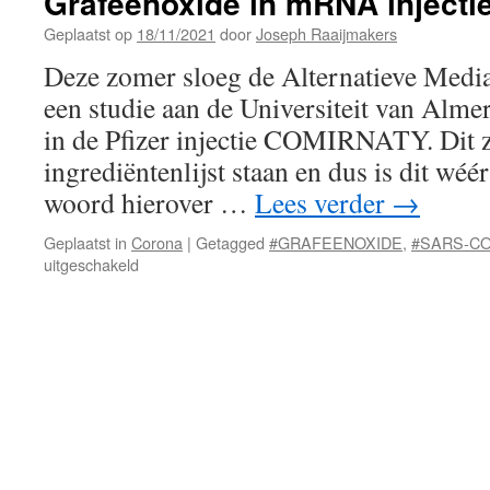
Grafeenoxide in mRNA injecti
Geplaatst op
18/11/2021
door
Joseph Raaijmakers
Deze zomer sloeg de Alternatieve Me
een studie aan de Universiteit van Almer
in de Pfizer injectie COMIRNATY. Dit
ingrediëntenlijst staan en dus is dit wé
woord hierover …
Lees verder
→
Geplaatst in
Corona
|
Getagged
#GRAFEENOXIDE
,
#SARS-C
voor
uitgeschakeld
Grafeenoxide
in
mRNA
injecties