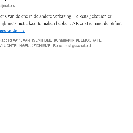
aijmakers
kens van de ene in de andere verbazing. Telkens gebeuren er
lijk niets met elkaar te maken hebben. Als er al iemand de olifant
ees verder
→
tagged
#911
,
#ANTISEMITISME
,
#CharlieKirk
,
#DEMOCRATIE
,
voor
VLUCHTELINGEN
,
#ZIONISME
|
Reacties uitgeschakeld
Er
zijn
andere
verklaringen