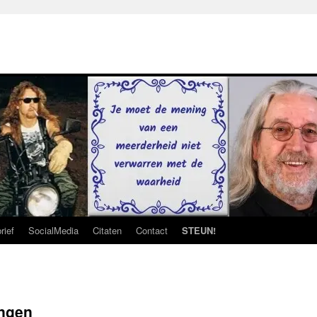
rief
SocialMedia
Citaten
Contact
STEUN!
ingen