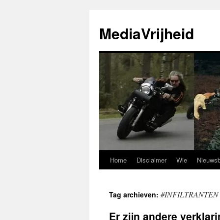
Ga
naar
MediaVrijheid
de
inhoud
Home
Disclaimer
Wie
Nieuwsb
#INFILTRANTEN
Tag archieven:
Er zijn andere verklar