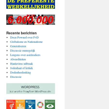
Recente berichten
Docu Powned over FvD
Globalisme en Nationalisme
Generaliseren
Discussie onmogelijk
Leugens over asielzoekers
Absurditeiten
Hantavirus uitbraak
Jodenhaat of kritiek
Dodenherdenking
Discussie