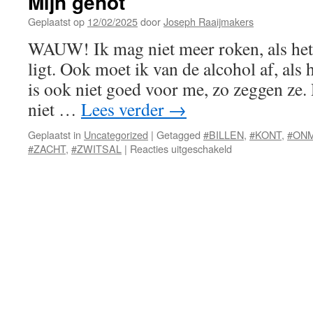
Mijn genot
Geplaatst op
12/02/2025
door
Joseph Raaijmakers
WAUW! Ik mag niet meer roken, als het
ligt. Ook moet ik van de alcohol af, als h
is ook niet goed voor me, zo zeggen ze.
niet …
Lees verder
→
Geplaatst in
Uncategorized
|
Getagged
#BILLEN
,
#KONT
,
#ON
voor
#ZACHT
,
#ZWITSAL
|
Reacties uitgeschakeld
Mijn
genot