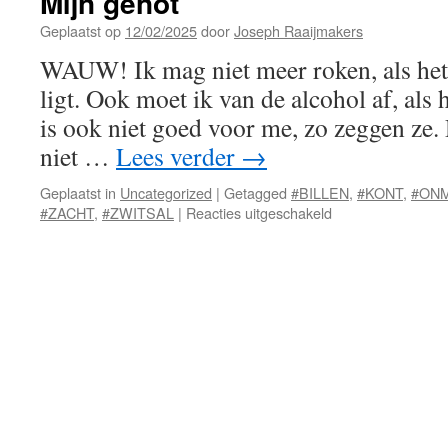
Mijn genot
Geplaatst op
12/02/2025
door
Joseph Raaijmakers
WAUW! Ik mag niet meer roken, als het
ligt. Ook moet ik van de alcohol af, als h
is ook niet goed voor me, zo zeggen ze.
niet …
Lees verder
→
Geplaatst in
Uncategorized
|
Getagged
#BILLEN
,
#KONT
,
#ON
voor
#ZACHT
,
#ZWITSAL
|
Reacties uitgeschakeld
Mijn
genot