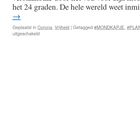
het 24 graden. De hele wereld weet in
→
Geplaatst in
Corona
,
Vrijheid
|
Getagged
#MONDKAPJE
,
#PLA
voor
uitgeschakeld
Vrijheid
in
doen
en
laten