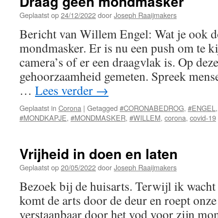
Draag geen mondmasker
Geplaatst op
24/12/2022
door
Joseph Raaijmakers
Bericht van Willem Engel: Wat je ook d
mondmasker. Er is nu een push om te kij
camera’s of er een draagvlak is. Op dez
gehoorzaamheid gemeten. Spreek mense
…
Lees verder
→
Geplaatst in
Corona
|
Getagged
#CORONABEDROG
,
#ENGEL
#MONDKAPJE
,
#MONDMASKER
,
#WILLEM
,
corona
,
covid-19
Vrijheid in doen en laten
Geplaatst op
20/05/2022
door
Joseph Raaijmakers
Bezoek bij de huisarts. Terwijl ik wach
komt de arts door de deur en roept onz
verstaanbaar door het vod voor zijn mo