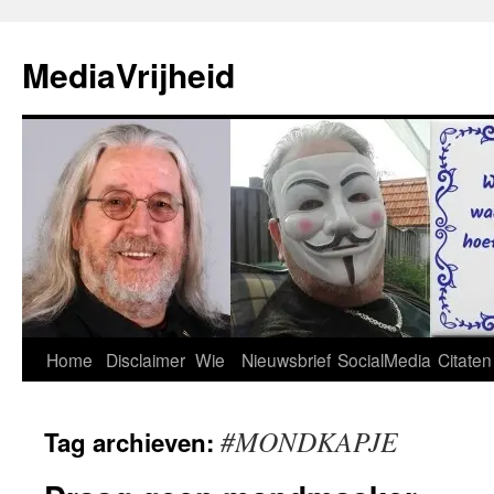
Ga
naar
MediaVrijheid
de
inhoud
Home
Disclaimer
Wie
Nieuwsbrief
SocialMedia
Citaten
#MONDKAPJE
Tag archieven: