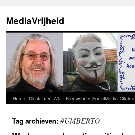
Ga
naar
MediaVrijheid
de
inhoud
Home
Disclaimer
Wie
Nieuwsbrief
SocialMedia
Citaten
#UMBERTO
Tag archieven: