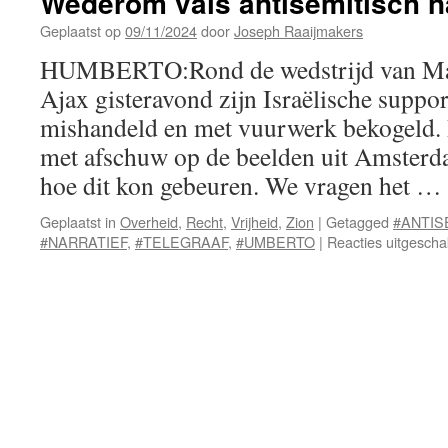
Wederom vals antisemitisch na
Geplaatst op
09/11/2024
door
Joseph Raaijmakers
HUMBERTO:Rond de wedstrijd van Mac
Ajax gisteravond zijn Israëlische suppor
mishandeld en met vuurwerk bekogeld. 
met afschuw op de beelden uit Amsterda
hoe dit kon gebeuren. We vragen het …
Geplaatst in
Overheid
,
Recht
,
Vrijheid
,
Zion
|
Getagged
#ANTIS
#NARRATIEF
,
#TELEGRAAF
,
#UMBERTO
|
Reacties uitgescha