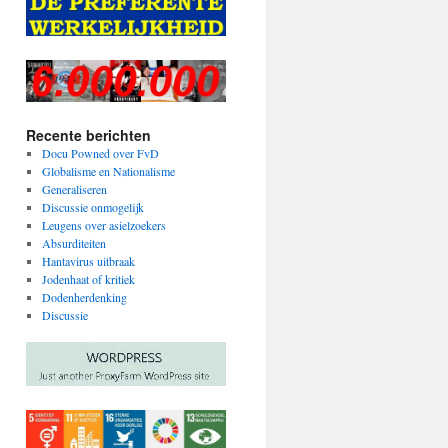
Recente berichten
Docu Powned over FvD
Globalisme en Nationalisme
Generaliseren
Discussie onmogelijk
Leugens over asielzoekers
Absurditeiten
Hantavirus uitbraak
Jodenhaat of kritiek
Dodenherdenking
Discussie