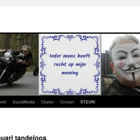
rief
SocialMedia
Citaten
Contact
STEUN!
nuari tandeloos