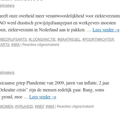
aijmakers
heeft onze overheid meer verantwoordelijkheid voor ziekteverzuim
AO werd drastisch gewijzigd/aangepast en werkgevers moesten
pen, ziekteverzuim in Nederland aan te pakken. …
Lees verder
→
#BEDRIJFSARTS
,
#LOONSANCTIE
,
#MAATREGEL
,
#POORTWACHTER
,
voor
SARTS
,
#WIA
|
Reacties uitgeschakeld
Poortwachter
per
1
januari
tandeloos
aijmakers
icaanse griep Plandemie van 2009, jaren van inflatie, 2 jaar
kraïne crisis” zijn de mensen redelijk gaar. Bang, soms
de grond, moe …
Lees verder
→
voor
INKOMEN
,
#VRIJHEID
,
#WEF
,
#WIA
|
Reacties uitgeschakeld
Basis
inkomen