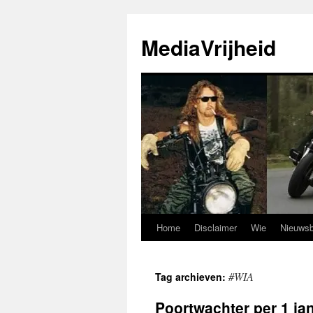
Ga
naar
MediaVrijheid
de
inhoud
Home
Disclaimer
Wie
Nieuwsb
#WIA
Tag archieven:
Poortwachter per 1 ja