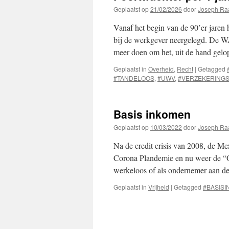
Geplaatst op
21/02/2026
door
Joseph Ra
Vanaf het begin van de 90’er jaren 
bij de werkgever neergelegd. De W
meer doen om het, uit de hand gelo
Geplaatst in
Overheid
,
Recht
|
Getagged
#TANDELOOS
,
#UWV
,
#VERZEKERING
Basis inkomen
Geplaatst op
10/03/2022
door
Joseph Ra
Na de credit crisis van 2008, de Mex
Corona Plandemie en nu weer de “Oe
werkeloos of als ondernemer aan 
Geplaatst in
Vrijheid
|
Getagged
#BASIS