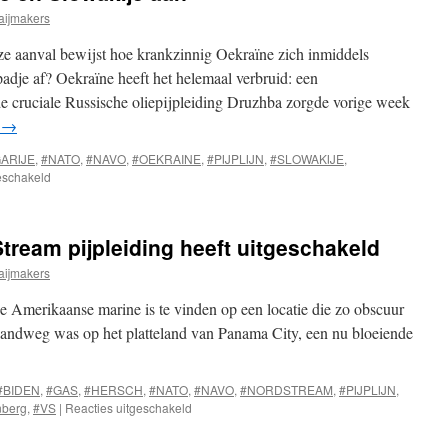
aijmakers
e aanval bewijst hoe krankzinnig Oekraïne zich inmiddels
padje af? Oekraïne heeft het helemaal verbruid: een
de cruciale Russische oliepijpleiding Druzhba zorgde vorige week
r
→
ARIJE
,
#NATO
,
#NAVO
,
#OEKRAINE
,
#PIJPLIJN
,
#SLOWAKIJE
,
voor
eschakeld
Oekraine
valt
Hongarije
ream pijpleiding heeft uitgeschakeld
en
Slowakije
aijmakers
aan
e Amerikaanse marine is te vinden op een locatie die zo obscuur
 landweg was op het platteland van Panama City, een nu bloeiende
#BIDEN
,
#GAS
,
#HERSCH
,
#NATO
,
#NAVO
,
#NORDSTREAM
,
#PIJPLIJN
,
voor
nberg
,
#VS
|
Reacties uitgeschakeld
Hoe
Amerika