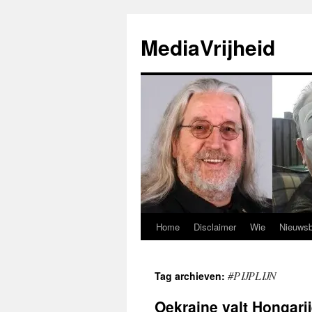
Ga
naar
MediaVrijheid
de
inhoud
Home
Disclaimer
Wie
Nieuwsb
#PIJPLIJN
Tag archieven:
Oekraine valt Hongari