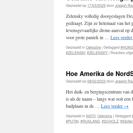
Geplaatst op
17/03/2025
door
Joseph Ra
Zelensky volledig doorgeslagen Dez
gedraagt. Zijn ze helemaal van het 
levensgevaarlijke drone-aanval op 
voor grote paniek in …
Lees verde
Geplaatst in
Oekraïne
|
Getagged
#HONG
#ZELENSKI
,
#ZELENSKY
|
Reacties uitg
Hoe Amerika de NordSt
Geplaatst op
08/02/2023
door
Joseph Ra
Het duik- en bergingscentrum van d
is als de naam – langs wat ooit een
badplaats in de …
Lees verder
→
Geplaatst in
NATO
,
Oekraïne
|
Getagged
#PUTIN
,
#RUSLAND
,
#SCHOLZ
,
#Stolte