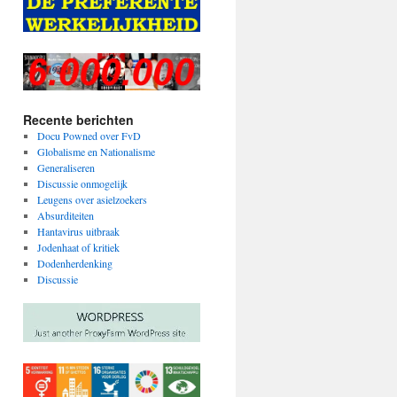
Recente berichten
Docu Powned over FvD
Globalisme en Nationalisme
Generaliseren
Discussie onmogelijk
Leugens over asielzoekers
Absurditeiten
Hantavirus uitbraak
Jodenhaat of kritiek
Dodenherdenking
Discussie