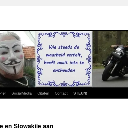
rief
SocialMedia
Citaten
Contact
STEUN!
je en Slowakije aan