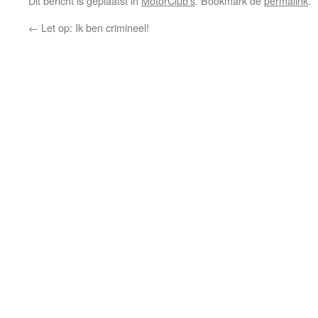
Dit bericht is geplaatst in
MotorClub's
. Bookmark de
permalink
.
←
Let op: Ik ben crimineel!