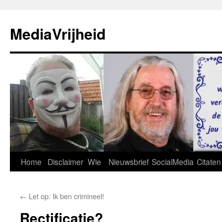
Ga
naar
MediaVrijheid
de
inhoud
Home
Disclaimer
Wie
Nieuwsbrief
SocialMedia
Citaten
←
Let op: Ik ben crimineel!
Rectificatie?