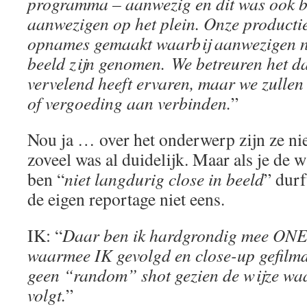
programma – aanwezig en dit was ook b
aanwezigen op het plein. Onze producti
opnames gemaakt waarbij aanwezigen ni
beeld zijn genomen. We betreuren het da
vervelend heeft ervaren, maar we zullen h
of vergoeding aan verbinden.
”
Nou ja … over het onderwerp zijn ze nie
zoveel was al duidelijk. Maar als je de 
ben “
niet langdurig close in beeld
” durf
de eigen reportage niet eens.
IK: “
Daar ben ik hardgrondig mee ONE
waarmee IK gevolgd en close-up gefilmd 
geen “random” shot gezien de wijze w
volgt.
”