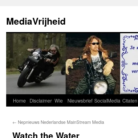
Ga
naar
MediaVrijheid
de
inhoud
Home
Disclaimer
Wie
Nieuwsbrief
SocialMedia
Citaten
←
Nepnieuws Nederlandse MainStream Media
Watch the Water