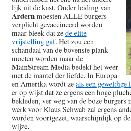
lijk uit de kast. Onder leiding van
Ardern
moesten ALLE burgers
verplicht gevaccineerd worden
maar bleek dat ze
de elite
vrijstelling gaf
. Het zou een
schandaal van de bovenste plank
moeten worden maar de
M
S
M
ain
tream
edia bedekt het weer
met de mantel der liefde. In Europa
en Amerika wordt ze
als een geweldige 
er op wijst dat ze ergens een hoge pluch
bekleden, ver weg van de boze burgers i
werk voor Klaus Schwab zal ergens ande
worden voortgezet, waarschijnlijk op de
wijze.