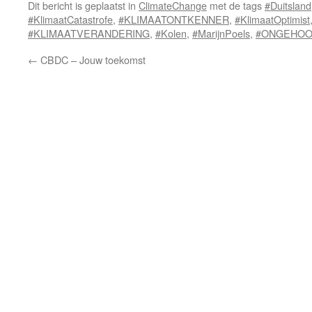
Dit bericht is geplaatst in
ClimateChange
met de tags
#Duitsland
#KlimaatCatastrofe
,
#KLIMAATONTKENNER
,
#KlimaatOptimist
#KLIMAATVERANDERING
,
#Kolen
,
#MarijnPoels
,
#ONGEHO
←
CBDC – Jouw toekomst