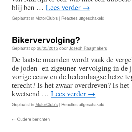
blij ben …
Lees verder
→
voor
Geplaatst in
MotorClub's
|
Reacties uitgeschakeld
Disobey
unjust
laws
Bikervervolging?
Geplaatst op
28/05/2015
door
Joseph Raaijmakers
De laatste maanden wordt vaak de verge
de joden- en zigeuner-vervolging in de 
vorige eeuw en de hedendaagse hetze te
terecht? Is het zwaar overdreven? Is het
kwetsend …
Lees verder
→
voor
Geplaatst in
MotorClub's
|
Reacties uitgeschakeld
Bikervervolgin
←
Oudere berichten