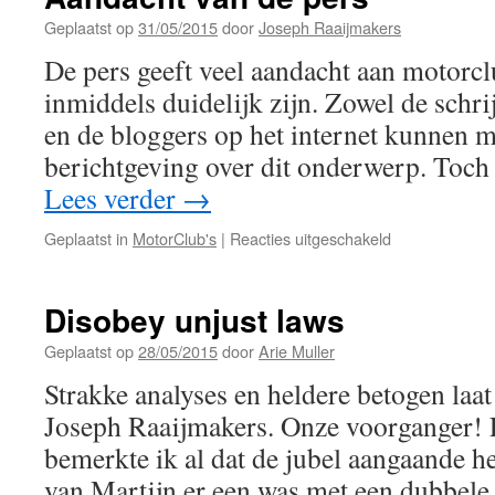
Geplaatst op
31/05/2015
door
Joseph Raaijmakers
De pers geeft veel aandacht aan motorc
inmiddels duidelijk zijn. Zowel de schr
en de bloggers op het internet kunnen 
berichtgeving over dit onderwerp. Toch 
Lees verder
→
voor
Geplaatst in
MotorClub's
|
Reacties uitgeschakeld
Aandacht
van
de
Disobey unjust laws
pers
Geplaatst op
28/05/2015
door
Arie Muller
Strakke analyses en heldere betogen laat
Joseph Raaijmakers. Onze voorganger! 
bemerkte ik al dat de jubel aangaande h
van Martijn er een was met een dubbele