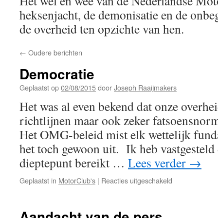
Het wel en wee van de Nederlandse Mot
heksenjacht, de demonisatie en de onbeg
de overheid ten opzichte van hen.
←
Oudere berichten
Democratie
Geplaatst op
02/08/2015
door
Joseph Raaijmakers
Het was al even bekend dat onze overhei
richtlijnen maar ook zeker fatsoensnorm
Het OMG-beleid mist elk wettelijk fun
het toch gewoon uit. Ik heb vastgesteld
dieptepunt bereikt …
Lees verder
→
voor
Geplaatst in
MotorClub's
|
Reacties uitgeschakeld
Democratie
Aandacht van de pers