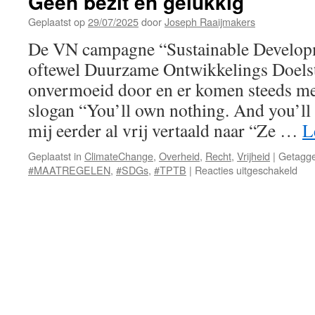
Geen bezit en gelukkig
Geplaatst op
29/07/2025
door
Joseph Raaijmakers
De VN campagne “Sustainable Develop
oftewel Duurzame Ontwikkelings Doelst
onvermoeid door en er komen steeds me
slogan “You’ll own nothing. And you’ll
mij eerder al vrij vertaald naar “Ze …
L
Geplaatst in
ClimateChange
,
Overheid
,
Recht
,
Vrijheid
|
Getagg
voo
#MAATREGELEN
,
#SDGs
,
#TPTB
|
Reacties uitgeschakeld
Ge
bezi
en
gelu