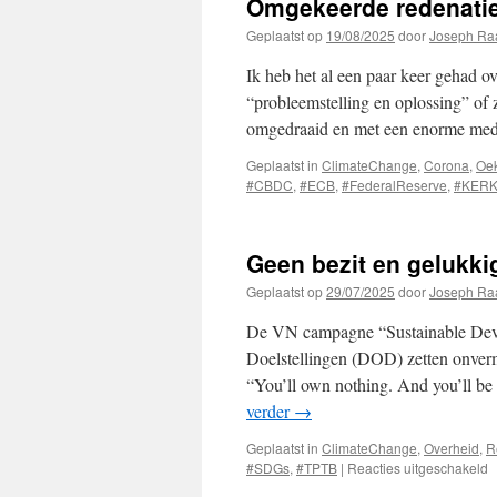
Omgekeerde redenati
Geplaatst op
19/08/2025
door
Joseph Ra
Ik heb het al een paar keer gehad o
“probleemstelling en oplossing” of 
omgedraaid en met een enorme med
Geplaatst in
ClimateChange
,
Corona
,
Oek
#CBDC
,
#ECB
,
#FederalReserve
,
#KER
Geen bezit en gelukki
Geplaatst op
29/07/2025
door
Joseph Ra
De VN campagne “Sustainable Dev
Doelstellingen (DOD) zetten onver
“You’ll own nothing. And you’ll be
verder
→
Geplaatst in
ClimateChange
,
Overheid
,
R
v
#SDGs
,
#TPTB
|
Reacties uitgeschakeld
G