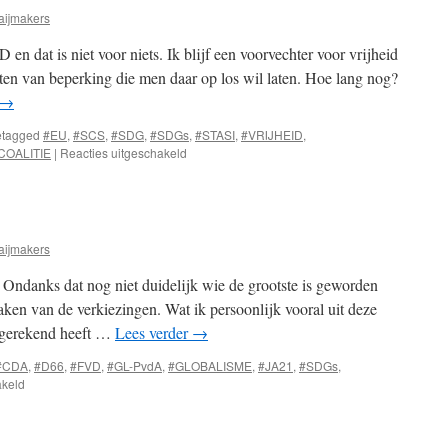
aijmakers
at is niet voor niets. Ik blijf een voorvechter voor vrijheid
rten van beperking die men daar op los wil laten. Hoe lang nog?
→
tagged
#EU
,
#SCS
,
#SDG
,
#SDGs
,
#STASI
,
#VRIJHEID
,
voor
COALITIE
|
Reacties uitgeschakeld
Vrijheid
aijmakers
? Ondanks dat nog niet duidelijk wie de grootste is geworden
en van de verkiezingen. Wat ik persoonlijk vooral uit deze
afgerekend heeft …
Lees verder
→
#CDA
,
#D66
,
#FVD
,
#GL-PvdA
,
#GLOBALISME
,
#JA21
,
#SDGs
,
voor
akeld
Verkiezingen
2025