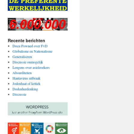
Recente berichten
Docu Powned over FvD
Globalisme en Nationalisme
Generaliseren
Discussie onmogelijk
Leugens over asielzoekers
Absurditeiten
Hantavirus uitbraak
Jodenhaat of kritiek
Dodenherdenking
Discussie