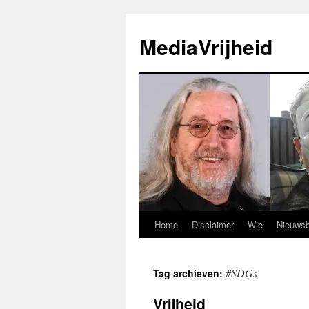
Ga
naar
MediaVrijheid
de
inhoud
Home
Disclaimer
Wie
Nieuwsb
#SDGs
Tag archieven:
Vrijheid