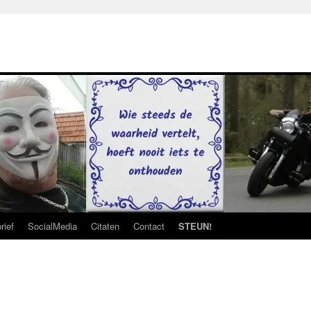
rief
SocialMedia
Citaten
Contact
STEUN!