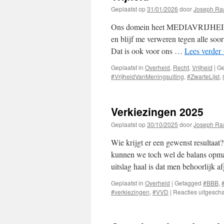
Geplaatst op
31/01/2026
door
Joseph Ra
Ons domein heet MEDIAVRIJHEID en d
en blijf me verweren tegen alle soo
Dat is ook voor ons …
Lees verder
Geplaatst in
Overheid
,
Recht
,
Vrijheid
|
Ge
#VrijheidVanMeningsuiting
,
#ZwarteLijst
,
Verkiezingen 2025
Geplaatst op
30/10/2025
door
Joseph Ra
Wie krijgt er een gewenst resultaat
kunnen we toch wel de balans opmak
uitslag haal is dat men behoorlijk 
Geplaatst in
Overheid
|
Getagged
#BBB
,
#verkiezingen
,
#VVD
|
Reacties uitgesch