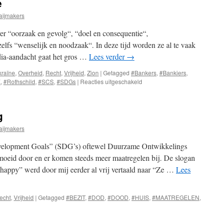
e
aijmakers
ver “oorzaak en gevolg“, “doel en consequentie“,
zelfs “wenselijk en noodzaak“. In deze tijd worden ze al te vaak
ia-aandacht gaat het gros …
Lees verder
→
raïne
,
Overheid
,
Recht
,
Vrijheid
,
Zion
|
Getagged
#Bankers
,
#Bankiers
,
voor
K
,
#Rothschild
,
#SCS
,
#SDGs
|
Reacties uitgeschakeld
Omgekeerde
redenatie
g
aijmakers
elopment Goals” (SDG’s) oftewel Duurzame Ontwikkelings
moeid door en er komen steeds meer maatregelen bij. De slogan
 happy” werd door mij eerder al vrij vertaald naar “Ze …
Lees
echt
,
Vrijheid
|
Getagged
#BEZIT
,
#DOD
,
#DOOD
,
#HUIS
,
#MAATREGELEN
,
oor
een