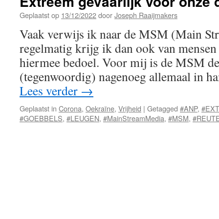
Extreem gevaarlijk voor onze
Geplaatst op
13/12/2022
door
Joseph Raaijmakers
Vaak verwijs ik naar de MSM (Main St
regelmatig krijg ik dan ook van mensen 
hiermee bedoel. Voor mij is de MSM de 
(tegenwoordig) nagenoeg allemaal in ha
Lees verder
→
Geplaatst in
Corona
,
Oekraïne
,
Vrijheid
|
Getagged
#ANP
,
#EX
#GOEBBELS
,
#LEUGEN
,
#MainStreamMedia
,
#MSM
,
#REUT