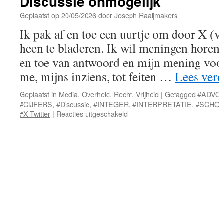
Discussie onmogelijk
Geplaatst op
20/05/2026
door
Joseph Raaijmakers
Ik pak af en toe een uurtje om door X (
heen te bladeren. Ik wil meningen horen
en toe van antwoord en mijn mening voo
me, mijns inziens, tot feiten …
Lees ve
Geplaatst in
Media
,
Overheid
,
Recht
,
Vrijheid
|
Getagged
#ADV
#CIJFERS
,
#Discussie
,
#INTEGER
,
#INTERPRETATIE
,
#SCH
voor
#X-Twitter
|
Reacties uitgeschakeld
Discussie
onmogelijk