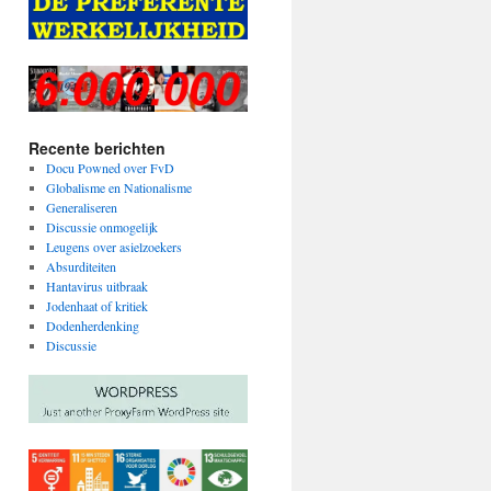
Recente berichten
Docu Powned over FvD
Globalisme en Nationalisme
Generaliseren
Discussie onmogelijk
Leugens over asielzoekers
Absurditeiten
Hantavirus uitbraak
Jodenhaat of kritiek
Dodenherdenking
Discussie