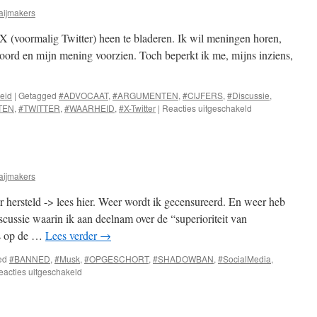
aijmakers
 X (voormalig Twitter) heen te bladeren. Ik wil meningen horen,
woord en mijn mening voorzien. Toch beperkt ik me, mijns inziens,
heid
|
Getagged
#ADVOCAAT
,
#ARGUMENTEN
,
#CIJFERS
,
#Discussie
,
voor
TEN
,
#TWITTER
,
#WAARHEID
,
#X-Twitter
|
Reacties uitgeschakeld
Discussie
onmogelijk
aijmakers
 hersteld -> lees hier. Weer wordt ik gecensureerd. En weer heb
cussie waarin ik aan deelnam over de “superioriteit van
es op de …
Lees verder
→
ed
#BANNED
,
#Musk
,
#OPGESCHORT
,
#SHADOWBAN
,
#SocialMedia
,
voor
eacties uitgeschakeld
X
account
opgeschort