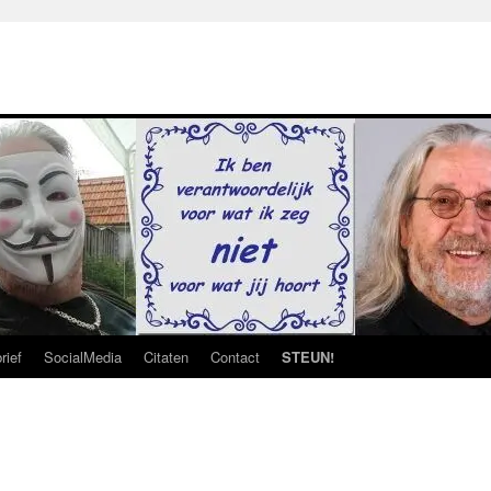
rief
SocialMedia
Citaten
Contact
STEUN!