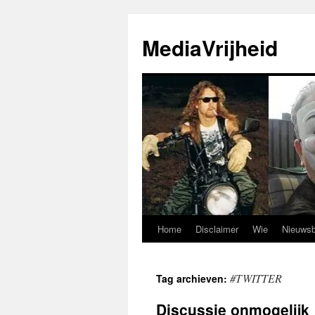
Ga
naar
MediaVrijheid
de
inhoud
Home
Disclaimer
Wie
Nieuwsb
#TWITTER
Tag archieven:
Discussie onmogelijk