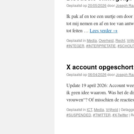
Geplaatst op
20/05/2026
door
Joseph Ra
Ik pak af en toe een uurtje om door
tot mij nemen en af en toe van ant
tot feiten …
Lees verder
→
Geplaatst in
Media
,
Overheid
,
Recht
,
Vrij
#INTEGER
,
#INTERPRETATIE
,
#SCHOU
X account opgeschort
Geplaatst op
06/04/2026
door
Joseph Ra
Update 19 april 2026: Account weer
ik geen idee waarom. Was het de dis
vrouwen“? Of misschien de reacti
Geplaatst in
ICT
,
Media
,
Vrijheid
|
Getagg
#SUSPENDED
,
#TWITTER
,
#X-Twitter
|
R