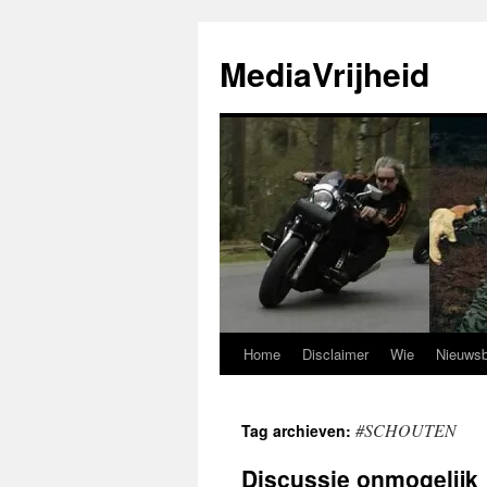
Ga
naar
MediaVrijheid
de
inhoud
Home
Disclaimer
Wie
Nieuwsb
#SCHOUTEN
Tag archieven:
Discussie onmogelijk