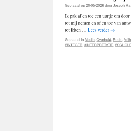
Geplaatst op
20/05/2026
door
Joseph Ra
Ik pak af en toe een uurtje om door
tot mij nemen en af en toe van ant
tot feiten …
Lees verder
→
Geplaatst in
Media
,
Overheid
,
Recht
,
Vrij
#INTEGER
,
#INTERPRETATIE
,
#SCHOU