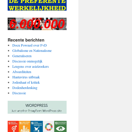
Recente berichten
Docu Powned over FvD
Globalisme en Nationalisme
Generaliseren
Discussie onmogelijk
Leugens over asielzoekers
Absurditeiten
Hantavirus uitbraak
Jodenhaat of kritiek
Dodenherdenking
Discussie