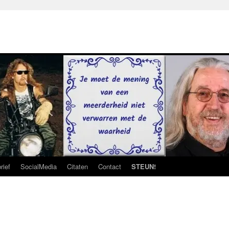
rief
SocialMedia
Citaten
Contact
STEUN!