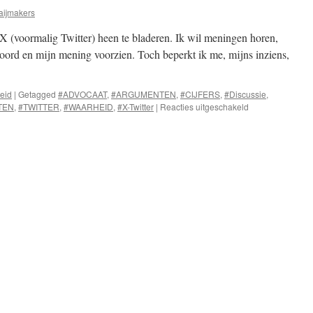
aijmakers
 X (voormalig Twitter) heen te bladeren. Ik wil meningen horen,
woord en mijn mening voorzien. Toch beperkt ik me, mijns inziens,
heid
|
Getagged
#ADVOCAAT
,
#ARGUMENTEN
,
#CIJFERS
,
#Discussie
,
voor
TEN
,
#TWITTER
,
#WAARHEID
,
#X-Twitter
|
Reacties uitgeschakeld
Discussie
onmogelijk