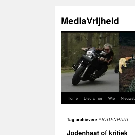
Ga
naar
MediaVrijheid
de
inhoud
Home
Disclaimer
Wie
Nieuwsb
#JODENHAAT
Tag archieven:
Jodenhaat of kritiek