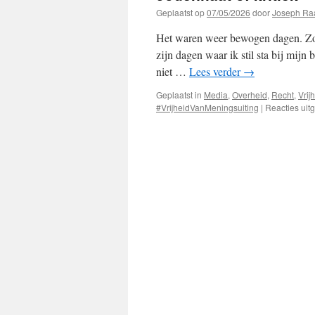
Geplaatst op
07/05/2026
door
Joseph Ra
Het waren weer bewogen dagen. Zo b
zijn dagen waar ik stil sta bij mij
niet …
Lees verder
→
Geplaatst in
Media
,
Overheid
,
Recht
,
Vrij
#VrijheidVanMeningsuiting
|
Reacties uit