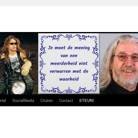
rief
SocialMedia
Citaten
Contact
STEUN!