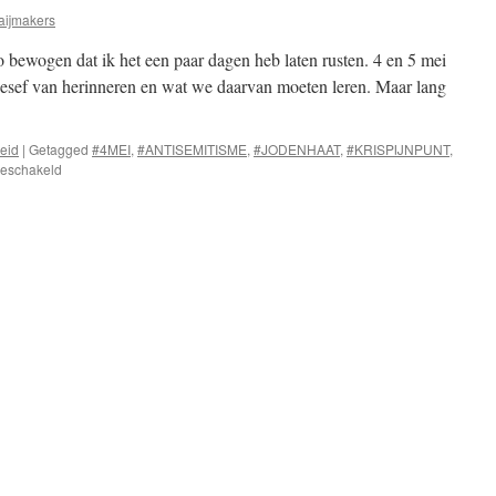
aijmakers
ewogen dat ik het een paar dagen heb laten rusten. 4 en 5 mei
n besef van herinneren en wat we daarvan moeten leren. Maar lang
heid
|
Getagged
#4MEI
,
#ANTISEMITISME
,
#JODENHAAT
,
#KRISPIJNPUNT
,
voor
geschakeld
Jodenhaat
of
kritiek