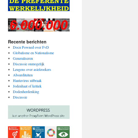
Recente berichten
Docu Powned over FvD
Globalisme en Nationalisme
Generaliseren
Discussie onmogelijk
Leugens over asielzoekers
Absurditeiten
Hantavirus uitbraak
Jodenhaat of kritiek
Dodenherdenking
Discussie