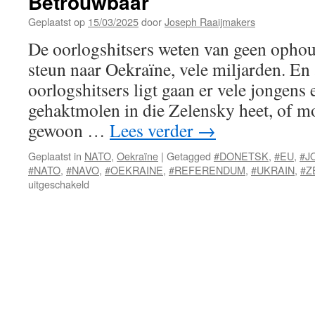
Betrouwbaar
Geplaatst op
15/03/2025
door
Joseph Raaijmakers
De oorlogshitsers weten van geen ophou
steun naar Oekraïne, vele miljarden. En 
oorlogshitsers ligt gaan er vele jongens 
gehaktmolen in die Zelensky heet, of m
gewoon …
Lees verder
→
Geplaatst in
NATO
,
Oekraïne
|
Getagged
#DONETSK
,
#EU
,
#J
#NATO
,
#NAVO
,
#OEKRAINE
,
#REFERENDUM
,
#UKRAIN
,
#Z
voor
uitgeschakeld
Betrouwbaar