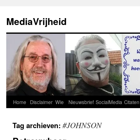
Ga
naar
MediaVrijheid
de
inhoud
Home
Disclaimer
Wie
Nieuwsbrief
SocialMedia
Citaten
#JOHNSON
Tag archieven: