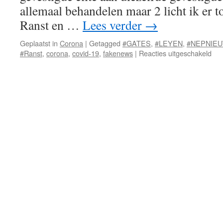
allemaal behandelen maar 2 licht ik er t
Ranst en …
Lees verder
→
Geplaatst in
Corona
|
Getagged
#GATES
,
#LEYEN
,
#NEPNIE
voo
#Ranst
,
corona
,
covid-19
,
fakenews
|
Reacties uitgeschakeld
Tijd
voo
prij