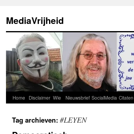
Ga
naar
MediaVrijheid
de
inhoud
Home
Disclaimer
Wie
Nieuwsbrief
SocialMedia
Citaten
#LEYEN
Tag archieven: