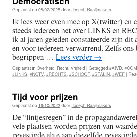
Democratisch
Geplaatst op
08/02/2025
door
Joseph Raaijmakers
Ik lees weer even mee op X(twitter) en 
steeds iedereen het over LINKS en REC
ik al jaren geleden constateerde zijn di
en voor iedereen verwarrend. Zelfs ons 
begrippen …
Lees verder
→
Geplaatst in
Overheid
,
Recht
,
Vrijheid
|
Getagged
#AIVD
,
#COM
#LINKS
,
#NCTV
,
#RECHTS
,
#SCHOOF
,
#STALIN
,
#WEF
|
Reac
Tijd voor prijzen
Geplaatst op
16/10/2022
door
Joseph Raaijmakers
De “lintjesregen” in de propagandawere
vele plaatsen worden prijzen van waarde
gevestigde elite aan diezelfde gevestigde 