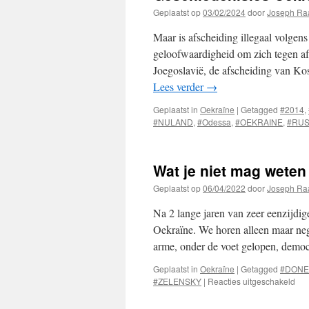
Geplaatst op
03/02/2024
door
Joseph Ra
Maar is afscheiding illegaal volge
geloofwaardigheid om zich tegen afs
Joegoslavië, de afscheiding van K
Lees verder
→
Geplaatst in
Oekraïne
|
Getagged
#2014
,
#NULAND
,
#Odessa
,
#OEKRAINE
,
#RU
Wat je niet mag weten
Geplaatst op
06/04/2022
door
Joseph Ra
Na 2 lange jaren van zeer eenzijdige
Oekraïne. We horen alleen maar neg
arme, onder de voet gelopen, demo
Geplaatst in
Oekraïne
|
Getagged
#DONE
voo
#ZELENSKY
|
Reacties uitgeschakeld
Wat
je