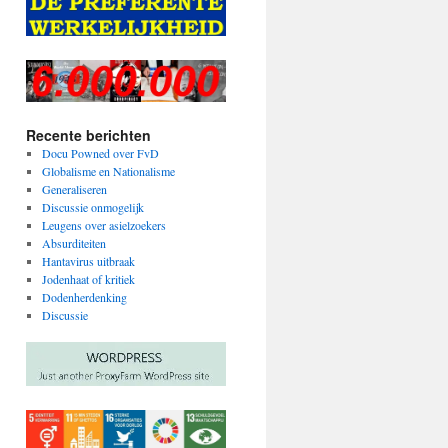
Recente berichten
Docu Powned over FvD
Globalisme en Nationalisme
Generaliseren
Discussie onmogelijk
Leugens over asielzoekers
Absurditeiten
Hantavirus uitbraak
Jodenhaat of kritiek
Dodenherdenking
Discussie