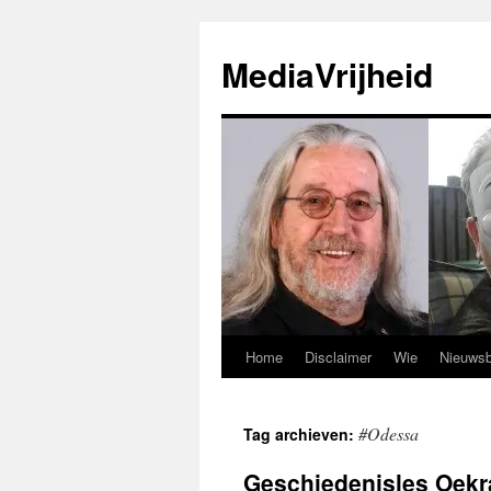
Ga
naar
MediaVrijheid
de
inhoud
Home
Disclaimer
Wie
Nieuwsb
#Odessa
Tag archieven:
Geschiedenisles Oekr