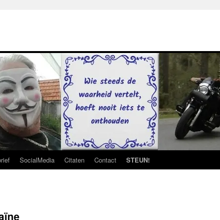
rief
SocialMedia
Citaten
Contact
STEUN!
aïne