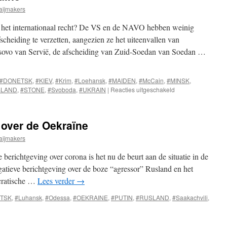
aijmakers
ns het internationaal recht? De VS en de NAVO hebben weinig
cheiding te verzetten, aangezien ze het uiteenvallen van
osovo van Servië, de afscheiding van Zuid-Soedan van Soedan …
#DONETSK
,
#KIEV
,
#Krim
,
#Loehansk
,
#MAIDEN
,
#McCain
,
#MINSK
,
voor
SLAND
,
#STONE
,
#Svoboda
,
#UKRAIN
|
Reacties uitgeschakeld
Geschiedenisles
Oekraïne
 over de Oekraïne
aijmakers
 berichtgeving over corona is het nu de beurt aan de situatie in de
atieve berichtgeving over de boze “agressor” Rusland en het
cratische …
Lees verder
→
TSK
,
#Luhansk
,
#Odessa
,
#OEKRAINE
,
#PUTIN
,
#RUSLAND
,
#Saakachvili
,
r