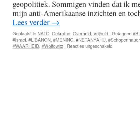
geopolitiek. Sommigen vinden dat ik mez
mijn anti-Amerikaanse inzichten en toc
Lees verder
→
Geplaatst in
NATO
,
Oekraïne
,
Overheid
,
Vrijheid
|
Getagged
#B
#Israel
,
#LIBANON
,
#MENING
,
#NETANYAHU
,
#Schopenhauer
voor
#WAARHEID
,
#Wolfowitz
|
Reacties uitgeschakeld
Waar
ik
sta