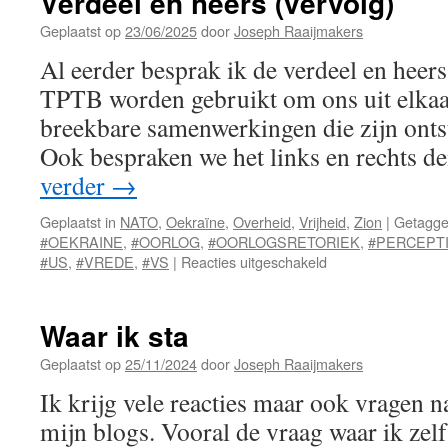
Verdeel en heers (vervolg)
Geplaatst op
23/06/2025
door
Joseph Raaijmakers
Al eerder besprak ik de verdeel en heers
TPTB worden gebruikt om ons uit elkaa
breekbare samenwerkingen die zijn onts
Ook bespraken we het links en rechts 
verder
→
Geplaatst in
NATO
,
Oekraïne
,
Overheid
,
Vrijheid
,
Zion
|
Getagg
#OEKRAINE
,
#OORLOG
,
#OORLOGSRETORIEK
,
#PERCEPT
voor
#US
,
#VREDE
,
#VS
|
Reacties uitgeschakeld
Verdeel
en
heers
Waar ik sta
(vervolg)
Geplaatst op
25/11/2024
door
Joseph Raaijmakers
Ik krijg vele reacties maar ook vragen n
mijn blogs. Vooral de vraag waar ik zelf 