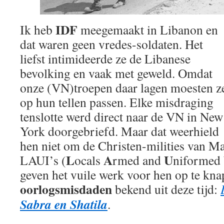
IDF
Ik heb
meegemaakt in Libanon en
dat waren geen vredes-soldaten. Het
liefst intimideerde ze de Libanese
bevolking en vaak met geweld. Omdat
onze (VN)troepen daar lagen moesten z
op hun tellen passen. Elke misdraging
tenslotte werd direct naar de VN in New
York doorgebriefd. Maar dat weerhield
hen niet om de Christen-milities van M
L
A
U
LAUI’s (
ocals
rmed and
niformed
geven het vuile werk voor hen op te kna
oorlogsmisdaden
bekend uit deze tijd:
Sabra en Shatila
.