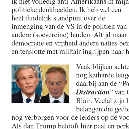
ik niet volledig anti-Amerikaans in mijn
politieke denkbeelden. Ik heb wel een
heel duidelijk standpunt over de
inmenging van de VS in de politiek van
andere (soevereine) landen. Altijd maa
democratie en vrijheid andere naties be
en tenslotte met militair ingrijpen naar 
Vaak blijken acht
nog keiharde leuge
We
daarbij aan de “
Distraction
” van
Blair. Veelal zij
belangen die ged
nog verborgen voor de leiders op de vo
Als dan Trump belooft hier paal en perk 