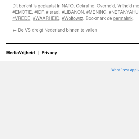
Dit bericht is geplaatst in
NATO
,
Oekraïne
,
Overheid
,
Vrijheid
met
#EMOTIE
,
#IDF
,
#Israel
,
#LIBANON
,
#MENING
,
#NETANYAHU
#VREDE
,
#WAARHEID
,
#Wolfowitz
. Bookmark de
permalink
.
←
De VS dreigt Nederland binnen te vallen
MediaVrijheid
Privacy
WordPress Appli