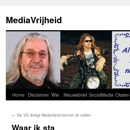
Ga
naar
MediaVrijheid
de
inhoud
Home
Disclaimer
Wie
Nieuwsbrief
SocialMedia
Citaten
←
De VS dreigt Nederland binnen te vallen
Waar ik sta