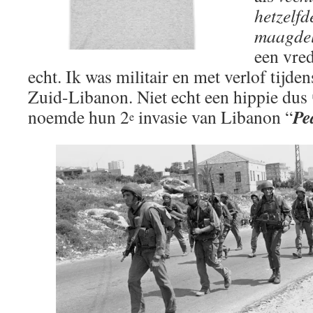
hetzelfd
maagdel
een vred
echt. Ik was militair en met verlof tijde
Zuid-Libanon. Niet echt een hippie dus 
Pe
noemde hun 2
invasie van Libanon “
e