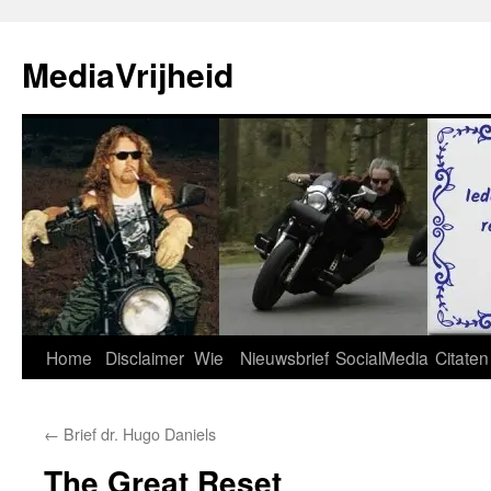
Ga
naar
MediaVrijheid
de
inhoud
Home
Disclaimer
Wie
Nieuwsbrief
SocialMedia
Citaten
←
Brief dr. Hugo Daniels
The Great Reset