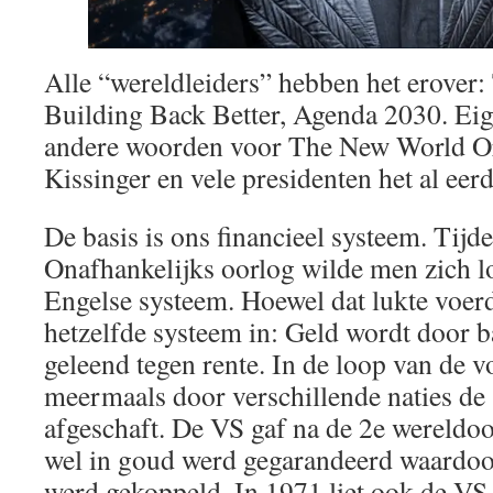
Alle “wereldleiders” hebben het erover:
Building Back Better, Agenda 2030. Eig
andere woorden voor The New World Or
Kissinger en vele presidenten het al eer
De basis is ons financieel systeem. Tij
Onafhankelijks oorlog wilde men zich l
Engelse systeem. Hoewel dat lukte voer
hetzelfde systeem in: Geld wordt door 
geleend tegen rente. In de loop van de 
meermaals door verschillende naties de
afgeschaft. De VS gaf na de 2e wereldoo
wel in goud werd gegarandeerd waardoor
werd gekoppeld. In 1971 liet ook de VS 