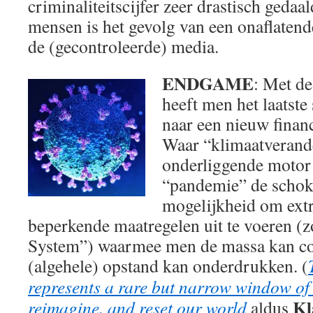
criminaliteitscijfer zeer drastisch gedaa
mensen is het gevolg van een onaflaten
de (gecontroleerde) media.
ENDGAME
: Met d
heeft men het laatste 
naar een nieuw financ
Waar “klimaatverand
onderliggende motor 
“pandemie” de schokg
mogelijkheid om extr
beperkende maatregelen uit te voeren (zo
System”) waarmee men de massa kan co
(algehele) opstand kan onderdrukken. (
represents a rare but narrow window of o
Kl
reimagine, and reset our world
aldus