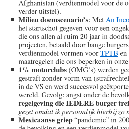
Afghanistan (verdienmodel voor de o
verder uitstel).
Milieu doemscenario’s
: Met
An Inco
het startschot gegeven voor een ong
die ons allen al ruim 20 jaar in dood
projecten, betaald door bange burgers
verdienmodel vormen voor
TPTB
en 
maatregelen die ons beperken in onze 
1% motorclubs
(OMG’s) werden ged
gestraft zonder vorm van (strafrechteli
in de VS en werd succesvol geëxportee
wereld. Gevolg: angst onder de bevol
regelgeving die IEDERE burger tre
gezet omdat ik persoonlijk hierbij zo
Mexicaanse griep
“pandemie” in 200
de bevolking en een verdienmodel v