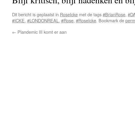
Dit bericht is geplaatst in
RoseIcke
met de tags
#BrianRose
,
#D
#ICKE
,
#LONDONREAL
,
#Rose
,
#RoseIcke
. Bookmark de
perm
←
Plandemic III komt er aan