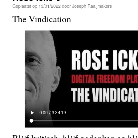
Geplaatst op
13/01/2022
door
Joseph Raaijmakers
The Vindication
Blijf kritisch, blijf nadenken en bl