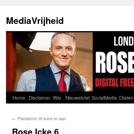
Ga
naar
MediaVrijheid
de
inhoud
Home
Disclaimer
Wie
Nieuwsbrief
SocialMedia
Citaten
←
Plandemic III komt er aan
Rose Icke 6