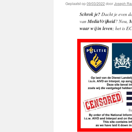
Geplaatst op
09/03/2022
door
Joseph Ra
Schrok je?
Dacht je even dat
van
MediaVrijheid
? Nou,
M
waar wij in leven
; het is 