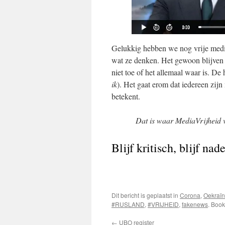
Gelukkig hebben we nog vrije medi
wat ze denken. Het gewoon blijven 
niet toe of het allemaal waar is. D
ik
). Het gaat erom dat iedereen zij
betekent.
Dat is waar MediaVrijheid vo
Blijf kritisch, blijf na
Dit bericht is geplaatst in
Corona
,
Oekraï
#RUSLAND
,
#VRIJHEID
,
fakenews
. Boo
←
UBO register