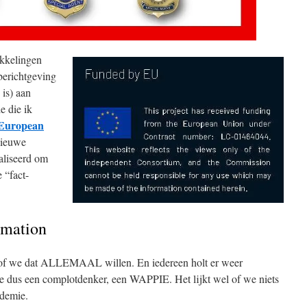
ikkelingen
berichtgeving
 is) aan
e die ik
European
nieuwe
ealiseerd om
 “fact-
rmation
alsof we dat ALLEMAAL willen. En iedereen holt er weer
 je dus een complotdenker, een WAPPIE. Het lijkt wel of we niets
demie.