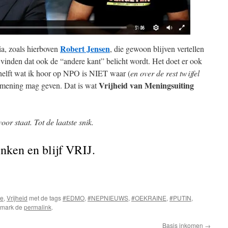
Robert Jensen
a, zoals hierboven
, die gewoon blijven vertellen
vinden dat ook de “andere kant” belicht wordt. Het doet er ook
e helft wat ik hoor op NPO is NIET waar (
en over de rest twijfel
Vrijheid van Meningsuiting
n mening mag geven. Dat is wat
or staat. Tot de laatste snik.
denken en blijf VRIJ.
ne
,
Vrijheid
met de tags
#EDMO
,
#NEPNIEUWS
,
#OEKRAINE
,
#PUTIN
,
kmark de
permalink
.
Basis inkomen
→