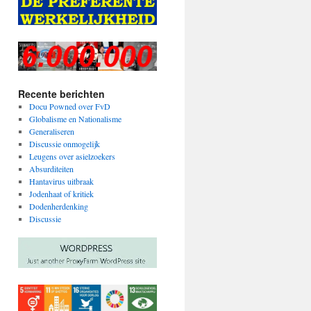
Recente berichten
Docu Powned over FvD
Globalisme en Nationalisme
Generaliseren
Discussie onmogelijk
Leugens over asielzoekers
Absurditeiten
Hantavirus uitbraak
Jodenhaat of kritiek
Dodenherdenking
Discussie