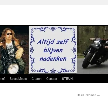
rief
SocialMedia
Citaten
Contact
STEUN!
Basis inkomen
→