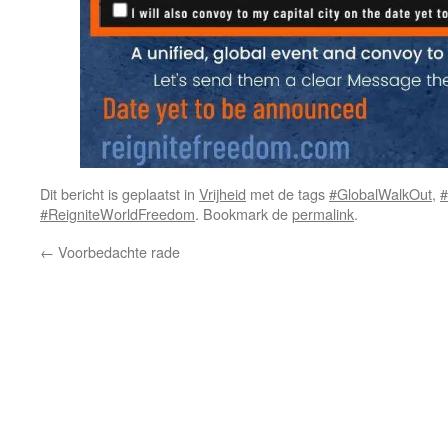
Dit bericht is geplaatst in
Vrijheid
met de tags
#GlobalWalkOut
,
#
#ReigniteWorldFreedom
. Bookmark de
permalink
.
←
Voorbedachte rade