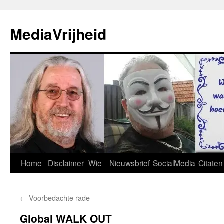
Ga
naar
MediaVrijheid
de
inhoud
Home
Disclaimer
Wie
Nieuwsbrief
SocialMedia
Citaten
←
Voorbedachte rade
Global WALK OUT