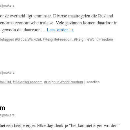
aijmakers
n onze overheid ligt tenminste. Diverse maatregelen die Rusland
en enorme economische malaise. Vele gezinnen komen daardoor in
gt gewoon dat daarvoor …
Lees verder
→
Getagged
#GlobalWalkOut
,
#ReigniteFreedom
,
#ReigniteWorldFreedom
|
aijmakers
alkOut
,
#ReigniteFreedom
,
#ReigniteWorldFreedom
|
Reacties
om
aijmakers
het een beetje erger. Elke dag denk je “het kan niet erger worden”