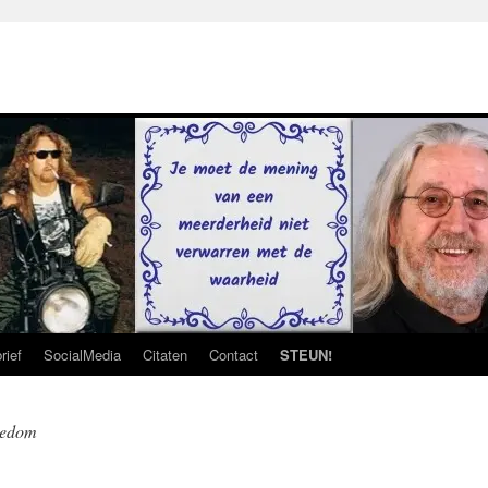
rief
SocialMedia
Citaten
Contact
STEUN!
eedom