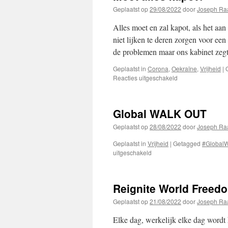
Geplaatst op
29/08/2022
door
Joseph Ra
Alles moet en zal kapot, als het aa
niet lijken te deren zorgen voor e
de problemen maar ons kabinet ze
Geplaatst in
Corona
,
Oekraïne
,
Vrijheid
|
voor
Reacties uitgeschakeld
Moet
alles
kapot?
Global WALK OUT
Geplaatst op
28/08/2022
door
Joseph Ra
Geplaatst in
Vrijheid
|
Getagged
#GlobalW
voor
uitgeschakeld
Global
WALK
OUT
Reignite World Freed
Geplaatst op
21/08/2022
door
Joseph Ra
Elke dag, werkelijk elke dag wordt 