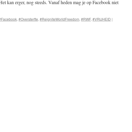
. Het kan erger, nog steeds. Vanaf heden mag je op Facebook niet
#Facebook
,
#Oversterfte
,
#ReigniteWorldFreedom
,
#RWF
,
#VRIJHEID
|