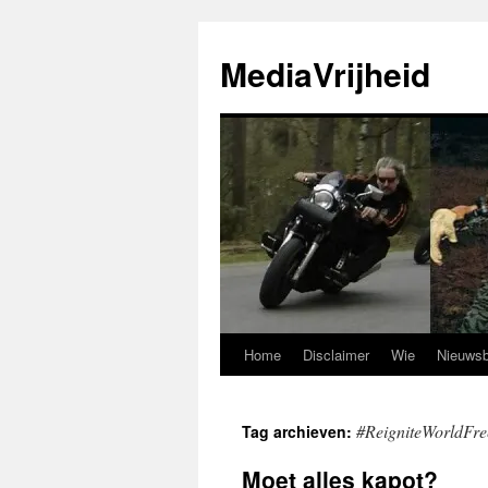
Ga
naar
MediaVrijheid
de
inhoud
Home
Disclaimer
Wie
Nieuwsb
#ReigniteWorldFr
Tag archieven:
Moet alles kapot?