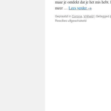
maar je ontdekt dat je het mis hebt
meer …
Lees verder
→
Geplaatst in
Corona
,
Vrijheid
|
Getagged
voor
Reacties uitgeschakeld
Reignite
World
Freedom