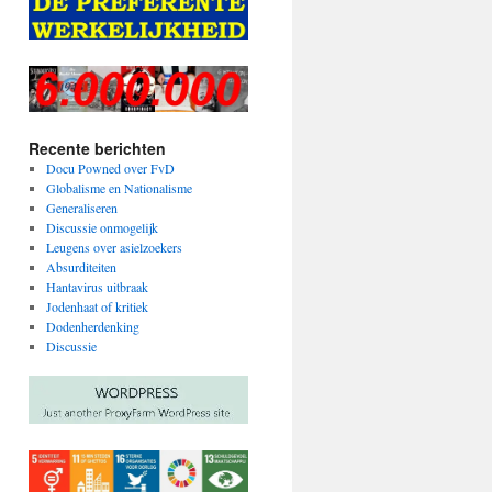
Recente berichten
Docu Powned over FvD
Globalisme en Nationalisme
Generaliseren
Discussie onmogelijk
Leugens over asielzoekers
Absurditeiten
Hantavirus uitbraak
Jodenhaat of kritiek
Dodenherdenking
Discussie