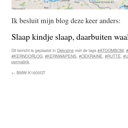
Ik besluit mijn blog deze keer anders:
Slaap kindje slaap, daarbuiten waa
Dit bericht is geplaatst in
Oekraïne
met de tags
#ATOOMBOM
,
#KERNOORLOG
,
#KERNWAPENS
,
#OEKRAINE
,
#RUTTE
,
#
permalink
.
←
BMW K1600GT