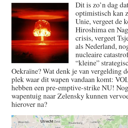
Dit is zo’n dag dat
optimistisch kan z
Unie, vergeet de 
Hiroshima en Naga
crisis, vergeet Ts
als Nederland, nog
nucleaire catastro
“kleine” strategi
Oekraïne? Wat denk je van vergelding 
plek waar dit wapen vandaan komt: VO
hebben een pre-emptive-strike NU! Nog
wapentuig naar Zelensky kunnen vervo
hierover na?