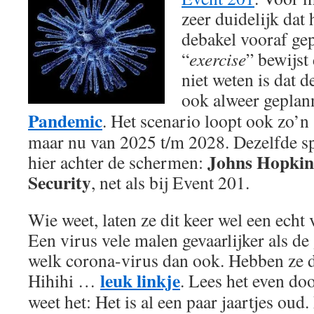
zeer duidelijk dat
debakel vooraf ge
“
exercise
” bewijst
niet weten is dat 
ook alweer geplan
Pandemic
. Het scenario loopt ook zo’n 3
maar nu van 2025 t/m 2028. Dezelfde sp
Johns Hopkins
hier achter de schermen:
Security
, net als bij Event 201.
Wie weet, laten ze dit keer wel een echt 
Een virus vele malen gevaarlijker als de
welk corona-virus dan ook. Hebben ze 
leuk linkje
Hihihi …
. Lees het even doo
weet het: Het is al een paar jaartjes oud