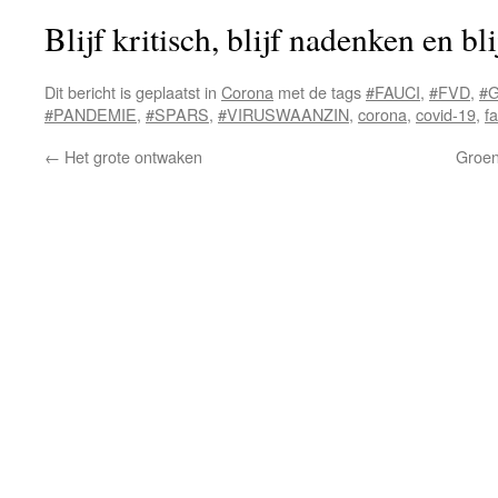
Blijf kritisch, blijf nadenken en bl
Dit bericht is geplaatst in
Corona
met de tags
#FAUCI
,
#FVD
,
#
#PANDEMIE
,
#SPARS
,
#VIRUSWAANZIN
,
corona
,
covid-19
,
f
←
Het grote ontwaken
Groen