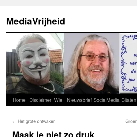
Ga
naar
MediaVrijheid
de
inhoud
Home
Disclaimer
Wie
Nieuwsbrief
SocialMedia
Citaten
←
Het grote ontwaken
Groen
Maak je niet zo druk