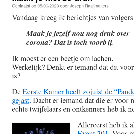
Geplaatst op
05/06/2023
door
Joseph Raaijmakers
Vandaag kreeg ik berichtjes van volgers
Maak je jezelf nou nog druk over
corona? Dat is toch voorbij.
Ik moest er een beetje om lachen.
Werkelijk? Denkt er iemand dat dit voor
is?
De
Eerste Kamer heeft zojuist de “Pand
gejast
. Dacht er iemand dat die er voor 
echte twijfelaars en ontkenners heb ik n
Allereerst heb ik 
Event 201
. Voor mi