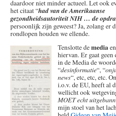
daardoor niet minder actueel. Let ook e
had van de Amerikaanse
het citaat “
gezondheidsautoriteit NIH … de opdra
persoonlijk zijn geweest? Ja, zolang er d
rondlopen houden we ellende.
media
Tenslotte de
en
hiervan. Er gaat geen 
in de Media de woord
“
desinformatie
“, “
onju
news
“, etc, etc, etc. 
i.o.v. de EU, heeft al
wellicht ook wetgevi
MOET echt uitgebann
mijn stoel van het lac
held
Gideon van Meij